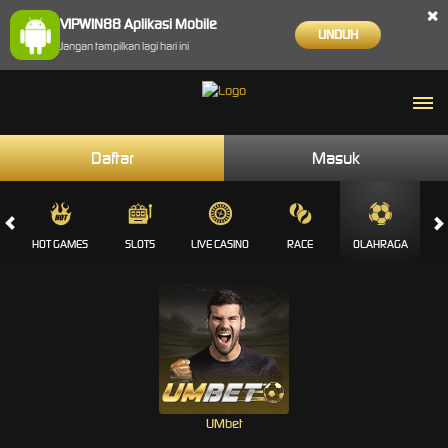
×
VIPWIN88 Aplikasi Mobile
UNDUH
Jangan tampilkan lagi hari ini
Daftar
Masuk
HOT GAMES
SLOTS
LIVE CASINO
RACE
OLAHRAGA
CRA
UMbet