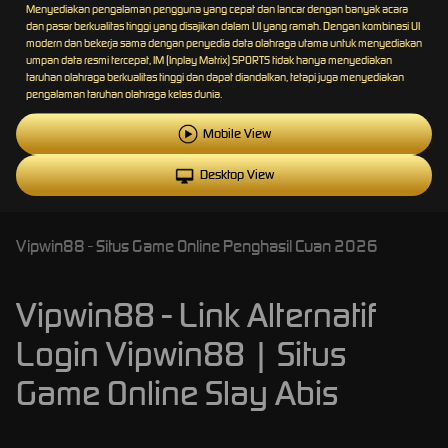
Menyediakan pengalaman pengguna yang cepat dan lancar dengan banyak acara
dan pasar berkualitas tinggi yang disajikan dalam UI yang ramah. Dengan kombinasi UI
modern dan bekerja sama dengan penyedia data olahraga utama untuk menyediakan
umpan data resmi tercepat, IM (Inplay Matrix) SPORTS tidak hanya menyediakan
taruhan olahraga berkualitas tinggi dan dapat diandalkan, tetapi juga menyediakan
pengalaman taruhan olahraga kelas dunia.
Mobile View
Desktop View
Vipwin88 - Situs Game Online Penghasil Cuan 2026
Vipwin88 - Link Alternatif
Login Vipwin88 | Situs
Game Online Slay Abis