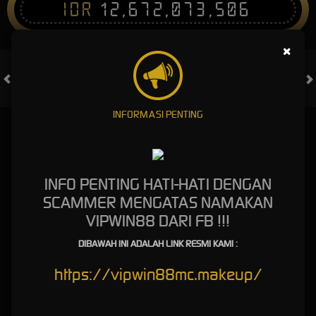
IDR
12,672,073,506
×
HOT GAMES
SLOTS
LIVE CASINO
RACE
OLAHRAGA
CRA
INFORMASI PENTING
GAME POPULER
INFO PENTING HATI-HATI DENGAN
SCAMMER MENGATAS NAMAKAN
VIPWIN88 DARI FB !!!
GATES OF OLYMPUS POP
STORM OF SETH 2
GOYANG GAIB
MOCHI MANIA 1
DIBAWAH INI ADALAH LINK RESMI KAMI :
https://vipwin88mc.makeup/
FORTUNE GEMS 500
MAHJONG WAYS
POKER WIN
PIRATE QUEST 1