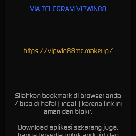
Login Vipwin88 | Situs
VIA TELEGRAM VIPWIN88
Game Online Slay Abis
https://vipwin88mc.makeup/
Kebijaksanaan
Platform
Tentang VIPWIN88
Promosi
Responsible Gambling
Loyalty
Pusat Bantuan
Referral
Syarat dan Ketentuan
Silahkan bookmark di browser anda
/ bisa di hafal ( ingat ) karena link ini
Kategori
Dukungan
aman dari blokir.
Hot Games
+6281262573240
Download aplikasi sekarang juga,
Slots
@vip_win88
hanya tersedia untuk android dan