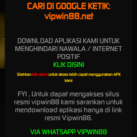
CARI DI GOOGLE KETIK:
vipwin88.net
UNDUH
VIPWIN88 APP
Nikmati berbagai permainan dalam satu
genggaman
DOWNLOAD APLIKASI KAMI UNTUK
MENGHINDARI NAWALA / INTERNET
POSITIF
UNDUH
KLIK DISINI
PANDUAN INSTALASI
Silahkan
klik disini
untuk akses lebih cepat menggunakan APK
kami
FYI , Untuk dapat mengakses situs
resmi vipwin88 kami sarankan untuk
mendownload aplikasi hanya di link
Vipwin88 - Situs Game Online Penghasil Cuan 2026
resmi Vipwin88.
VIA WHATSAPP VIPWIN88
Vipwin88 - Link Alternatif