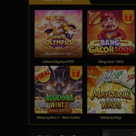
Gates of Olympus POP
Bang Gacor 1000
Mahjong Wins 3 – Black Scatter
Mahjong Ways