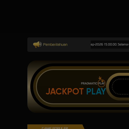
Pemberitahuan
Virtual Sports pada 30-Jun-2026 dari 15.00.00 sampai 30-Sep-2026 15.00.00. Selama waktu ini,
JACKPOT
PLAY
GAME POPULER