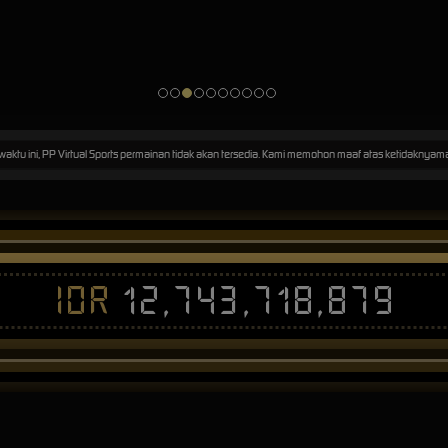
 PP Virtual Sports permainan tidak akan tersedia. Kami memohon maaf atas ketidaknyamanan yan
IDR
12,743,718,879