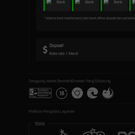
* Selama bank maintenance dan bank offline deposit dan penarikan
Deposit
Rata-rata 1 Menit
Tanggung Jawab Bermain
Browser Yang Didukung
Platform Penyedia Layanan
Slots