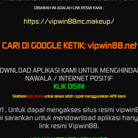
DIBAWAH INI ADALAH LINK RESMI KAMI :
https://vipwin88mc.makeup/
CARI DI GOOGLE KETIK: vipwin88.net
OWNLOAD APLIKASI KAMI UNTUK MENGHINDA
NAWALA / INTERNET POSITIF
KLIK DISINI
Silahkan
klik disini
untuk akses lebih cepat menggunakan APK kami
YI , Untuk dapat mengakses situs resmi vipwin
i sarankan untuk mendownload aplikasi hany
link resmi Vipwin88.