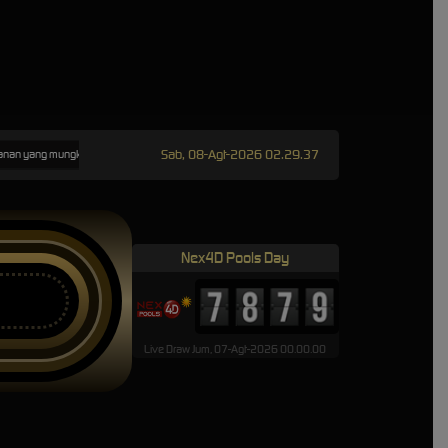
Sab, 08-Agt-2026 02.29.37
g mungkin ditimbulkan.
Pemeliharaan Terjadwal: MarbleX pada 31-Jul-2026 dari 00.00.00 sa
Nex4D Pools Day
Live Draw Jum, 07-Agt-2026 00.00.00