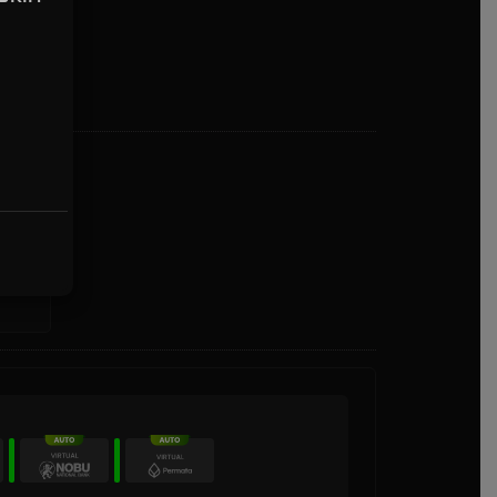
aan
e