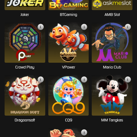
Joker
BTGaming
AMB Slot
i
i
i
Crowd Play
VPower
Mario Club
i
i
i
Dragoonsoft
CQ9
MM Tangkas
i