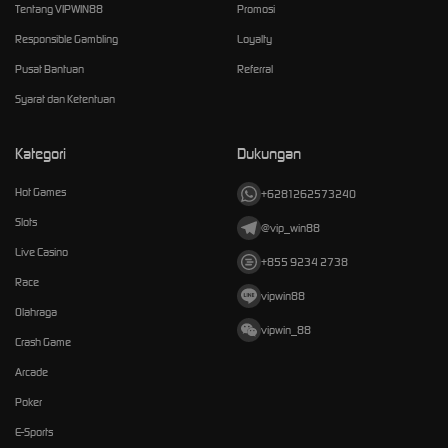
Tentang VIPWIN88
Promosi
Responsible Gambling
Loyalty
Pusat Bantuan
Referral
Syarat dan Ketentuan
Kategori
Dukungan
Hot Games
+6281262573240
Slots
@vip_win88
Live Casino
+855 9234 2738
Race
vipwin88
Olahraga
vipwin_88
Crash Game
Arcade
Poker
E-Sports