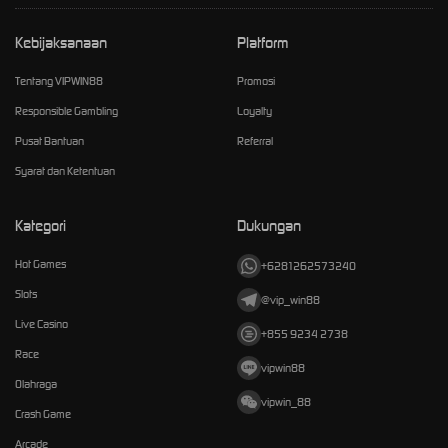
Kebijaksanaan
Platform
Tentang VIPWIN88
Promosi
Responsible Gambling
Loyalty
Pusat Bantuan
Referral
Syarat dan Ketentuan
Kategori
Dukungan
Hot Games
+6281262573240
Slots
@vip_win88
Live Casino
+855 9234 2738
Race
vipwin88
Olahraga
vipwin_88
Crash Game
Arcade