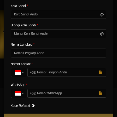
Kata Sandi
UNDUH
VIPWIN88 APP
Nikmati berbagai permainan dalam satu
Ulangi Kata Sandi
genggaman
Nama Lengkap
UNDUH
PANDUAN INSTALASI
Nomor Kontak
+62
WhatsApp
+62
Vipwin88 - Situs Game Online Penghasil Cuan 2026
Kode Referral
Vipwin88 - Link Alternatif