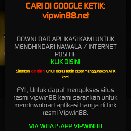
CARI DI GOOGLE KETIK:
vipwin88.net
UNDUH
VIPWIN88 APP
Nikmati berbagai permainan dalam satu
genggaman
DOWNLOAD APLIKASI KAMI UNTUK
MENGHINDARI NAWALA / INTERNET
POSITIF
UNDUH
KLIK DISINI
PANDUAN INSTALASI
Silahkan
klik disini
untuk akses lebih cepat menggunakan APK
kami
FYI , Untuk dapat mengakses situs
resmi vipwin88 kami sarankan untuk
mendownload aplikasi hanya di link
Vipwin88 - Situs Game Online Penghasil Cuan 2026
resmi Vipwin88.
VIA WHATSAPP VIPWIN88
Vipwin88 - Link Alternatif