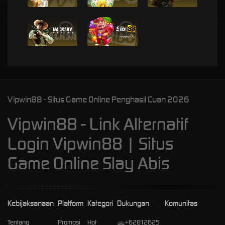
i
i
Vipwin88 - Situs Game Online Penghasil Cuan 2026
Vipwin88 - Link Alternatif
Login Vipwin88 | Situs
Game Online Slay Abis
Kebijaksanaan
Platform
Kategori
Dukungan
Komunitas
Tentang
Promosi
Hot
+62812625