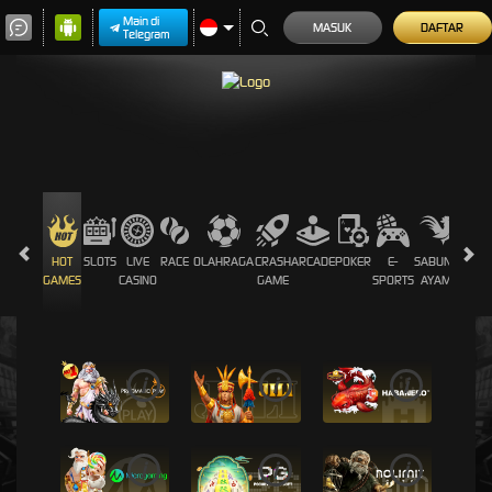
Main di
MASUK
DAFTAR
Telegram
HOT
SLOTS
LIVE
RACE
OLAHRAGA
CRASH
ARCADE
POKER
E-
SABUNG
PROM
GAMES
CASINO
GAME
SPORTS
AYAM
i
i
i
i
i
i