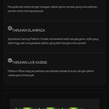
Penyedia slot online dengan beragam pilihan game menarik yang memudahkan
pemain untuk mencapai jackpot
TARUHAN OLAHRAGA
Sportsbook Gaming Platform Terbaik menawarkan lebih banyak game, odds yang
lebih tinggi, dan menyediakan pilihan yang lebih banyak untuk pemain.
TARUHAN LIVE KASINO
Platform Pilihan bagi perusahaan-perusahaan terbaik di dunia, dengan pilihan
variasi game terbanyak