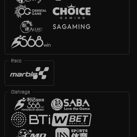
Race
Olahraga