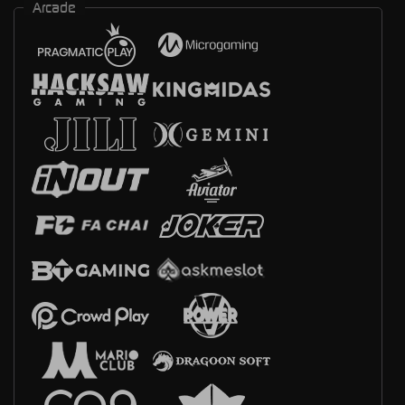
Arcade