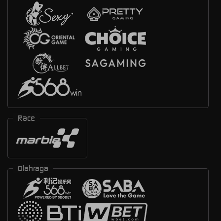
Race
Olahraga