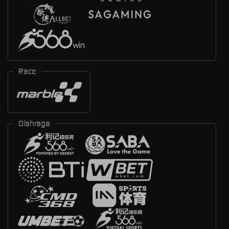
Race
Olahraga