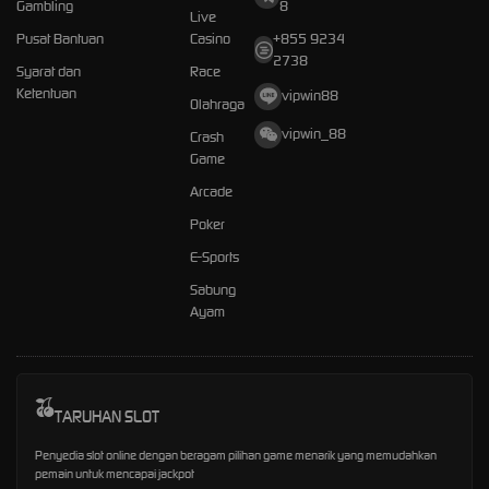
Gambling
8
Live
Pusat Bantuan
Casino
+855 9234
2738
Syarat dan
Race
Ketentuan
vipwin88
Olahraga
vipwin_88
Crash
Game
Arcade
Poker
E-Sports
Sabung
Ayam
TARUHAN SLOT
Penyedia slot online dengan beragam pilihan game menarik yang memudahkan
pemain untuk mencapai jackpot