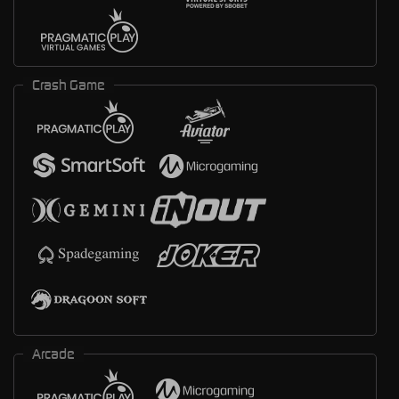
Crash Game
Arcade