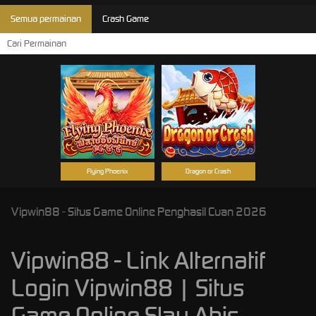
Semua permainan
Crash Game
Flying Phoenix
Dragon or Crash
Vipwin88 - Situs Game Online Penghasil Cuan 2026
Vipwin88 - Link Alternatif
Login Vipwin88 | Situs
Game Online Slay Abis