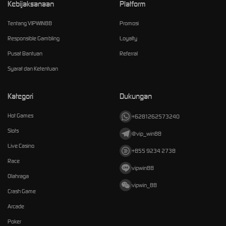
Kebijaksanaan
Platform
Tentang VIPWIN88
Promosi
Responsible Gambling
Loyalty
Pusat Bantuan
Referral
Syarat dan Ketentuan
Kategori
Dukungan
Hot Games
+6281262573240
Slots
@vip_win88
Live Casino
+855 9234 2738
Race
vipwin88
Olahraga
vipwin_88
Crash Game
Arcade
Poker